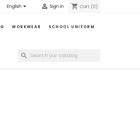


shopping_cart
English
Sign in
Cart
(0)
NG
WORKWEAR
SCHOOL UNIFORM
search