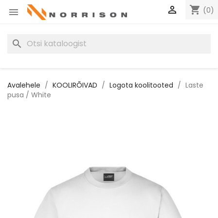

shopping_cart
(0)

search
Avalehele
KOOLIRÕIVAD
Logota koolitooted
Laste
pusa / White