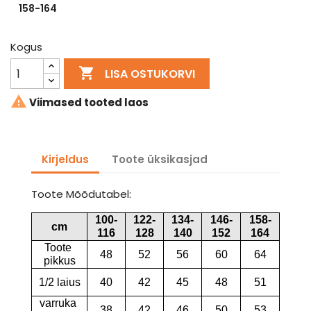
158-164
Kogus

LISA OSTUKORVI

Viimased tooted laos
Kirjeldus
Toote üksikasjad
Toote Mõõdutabel:
100-
122-
134-
146-
158-
cm
116
128
140
152
164
Toote 
48
52
56
60
64
pikkus
1/2 laius
40
42
45
48
51
varruka 
38
42
46
50
53