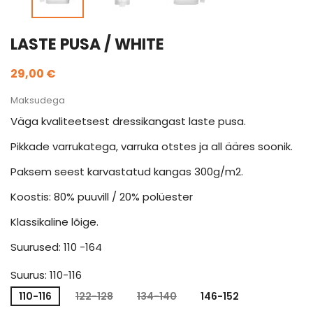
LASTE PUSA / WHITE
29,00 €
Maksudega
Väga kvaliteetsest dressikangast laste pusa.
Pikkade varrukatega, varruka otstes ja all ääres soonik.
Paksem seest karvastatud kangas 300g/m2.
Koostis: 80% puuvill / 20% polüester
Klassikaline lõige.
Suurused: 110 -164
Suurus: 110-116
110-116
122-128
134-140
146-152