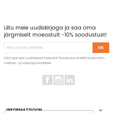
Liitu meie uudiskirjaga ja saa oma
järgmiselt moeostult -10% soodustust!
Võid igal ajal uudiskirjast loobuda! Soodustus ei kehti koolivormi-,
militaar- ja vabaaja toodetele.
Facebook
Instagram
LinkedIn
INFORMATSIOON
