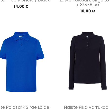
/ Sky-Blue
14,00 €
16,00 €
Kiirvaade
Kiirvaade


te Polosärk Sirge Lõige
Naiste Pika Varruka