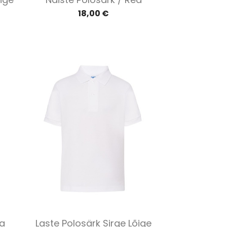
18,00 €
Kiirvaade

ga
Laste Polosärk Sirge Lõige