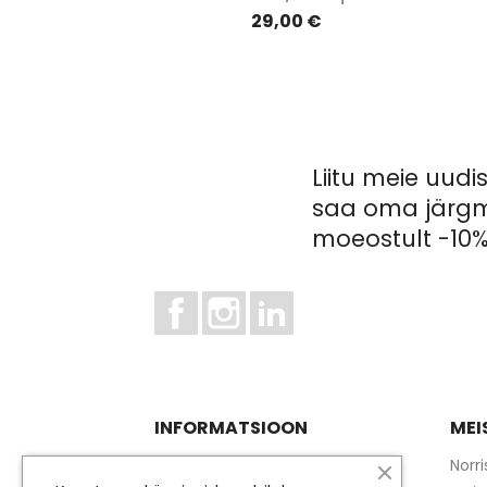
29,00 €
Liitu meie uudis
saa oma järgm
moeostult -10%
Facebook
Instagram
LinkedIn
INFORMATSIOON
MEI
Kasutustingimused
Norr