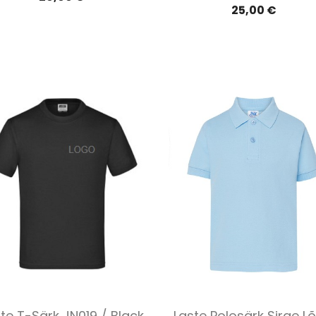
25,00 €
Kiirvaade
Kiirvaade


te T-Särk JN019 / Black
Laste Polosärk Sirge L