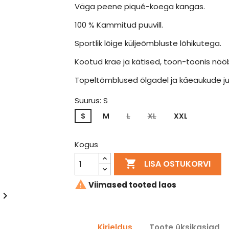
Väga peene piqué-koega kangas.
100 % Kammitud puuvill.
Sportlik lõige küljeõmbluste lõhikutega.
Kootud krae ja kätised, toon-toonis nööb
Topeltõmblused õlgadel ja käeaukude ju
Suurus: S
S
M
L
XL
XXL
Kogus

LISA OSTUKORVI

Viimased tooted laos

Kirjeldus
Toote üksikasjad