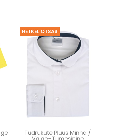
HETKEL OTSAS
Kiirvaade

ige
Tüdrukute Pluus Minna /
Valge+tumesinine