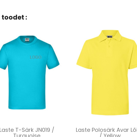
 toodet :
Kiirvaade
Kiirvaade


Laste T-Särk JN019 /
Laste Polosärk Avar Lõ
Turquoise
/ Yellow