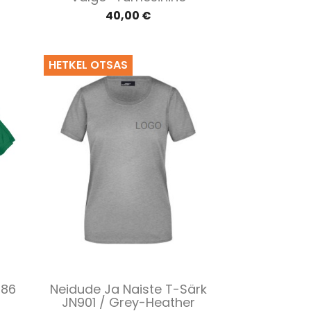
40,00 €
HETKEL OTSAS
Kiirvaade

386
Neidude Ja Naiste T-Särk
JN901 / Grey-Heather