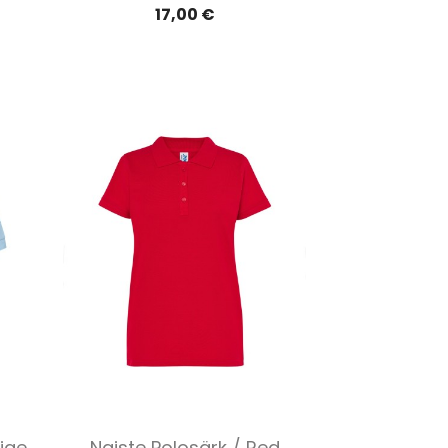
17,00 €
Kiirvaade

õige
Naiste Polosärk / Red