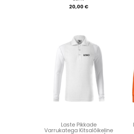
20,00 €
Kiirvaade

Laste Pikkade
Varrukatega Kitsalõikeline