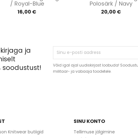
/ Royal-Blue
Polosärk / Navy
16,00 €
20,00 €
kirjaga ja
iselt
Võid igal ajal uudiskirjast loobuda! Soodustus
 soodustust!
militaar- ja vabaaja toodetele.
ST
SINU KONTO
ison Knitwear butiigid
Tellimuse jälgimine