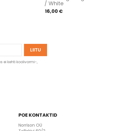
/ White
16,00 €
 ei kehti koolivormi-,
POE KONTAKTID
Norrison OÜ
Telliskivi 60/2