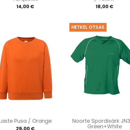
14,00 €
18,00 €
HETKEL OTSAS
Kiirvaade
Kiirvaade


Laste Pusa / Orange
Noorte Spordisärk JN
Green+white
29,00 €