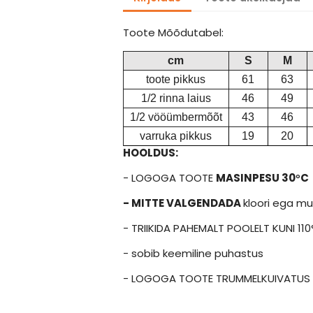
Toote Mõõdutabel:
cm
S
M
toote pikkus
61
63
1/2 rinna laius
46
49
1/2 vööümbermõõt
43
46
varruka pikkus
19
20
HOOLDUS:
- LOGOGA TOOTE
MASINPESU 30
°
C
- MITTE VALGENDADA
kloori ega m
- TRIIKIDA PAHEMALT POOLELT KUNI 110
- sobib keemiline puhastus
- LOGOGA TOOTE TRUMMELKUIVATUS 