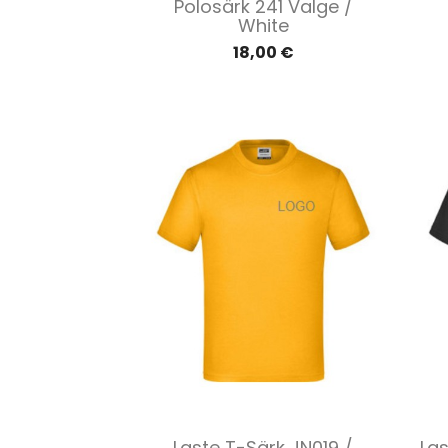
Polosärk 241 Valge /
White
18,00 €
Kiirvaade

Laste T-Särk JN019 /
Las