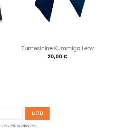
Kiirvaade

Tumesinine Kummiga Lehv
20,00 €
 ei kehti koolivormi-,