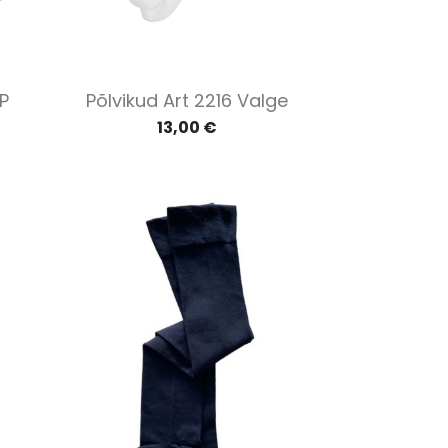
Kiirvaade

P
Põlvikud Art 2216 Valge
13,00 €