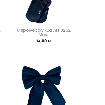
Kiirvaade

2
Ülepõlvepõlvikud Art 8262
Must
14,00 €