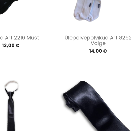
Kiirvaade
Kiirvaade


ud Art 2216 Must
Ülepõlvepõlvikud Art 826
Valge
13,00 €
14,00 €