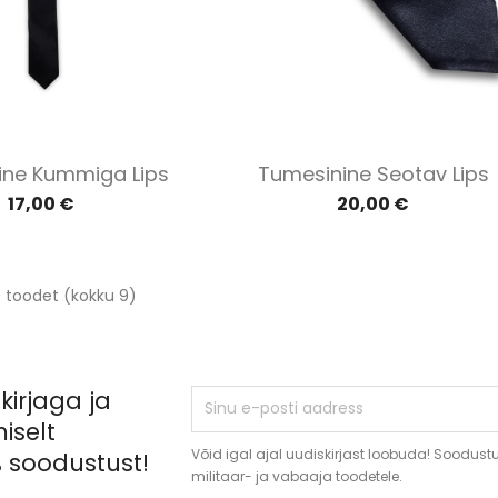
Kiirvaade
Kiirvaade


ine Kummiga Lips
Tumesinine Seotav Lips
17,00 €
20,00 €
 toodet (kokku 9)
kirjaga ja
iselt
Võid igal ajal uudiskirjast loobuda! Soodustus
 soodustust!
militaar- ja vabaaja toodetele.