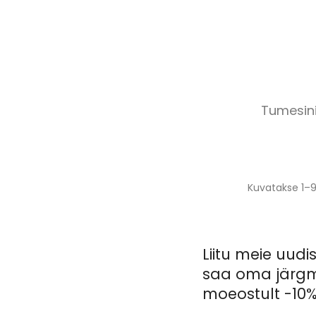
Tumesin
Kuvatakse 1–9
Liitu meie uudis
saa oma järgm
moeostult -10%