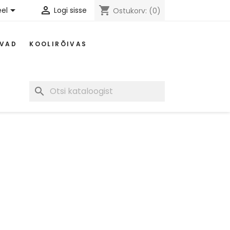


shopping_cart
eel
Logi sisse
Ostukorv:
(0)
IVAD
KOOLIRÕIVAS
search