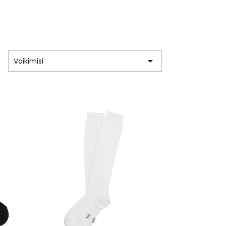

:
Vaikimisi