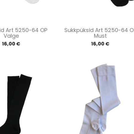
Kiirvaade
Kiirvaade


id Art 5250-64 OP
Sukkpüksid Art 5250-64 O
Valge
Must
16,00 €
16,00 €